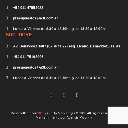
+54 011 47552023
presupuestos@a3f.com.ar
Lunes a Viernes de 8.30 a 12.30hs. y de 13.30 a 18.00hs
SUC. TIGRE
Av. Benavidez 3487 (Ex Ruta 27) esq. Elcano, Benavidez, Bs. As.
+54 011 75193906
presupuestos@a3f.com.ar
Lunes a Viernes de 8.30 a 12.30hs. y de 13.30 a 18.00hs
I
F
Y
n
a
o
s
c
u
t
e
t
a
b
u
g
o
b
Desarrollado con
by GloUp Marketing
r
o
/ © 2018 All rights reserved /
e
Mantenimiento por
Agencia +Work!
/
a
k
m
-