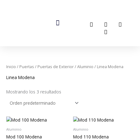
Ir
al
I
F
Y
T
contenido
n
a
o
i
s
c
u
k
t
e
t
t
a
b
u
o
g
o
b
k
r
o
e
a
k
m
-
f
Inicio
/
Puertas
/
Puertas de Exterior
/
Aluminio
/ Linea Modena
Linea Modena
Mostrando los 3 resultados
Aluminio
Aluminio
Mod 100 Modena
Mod 110 Modena