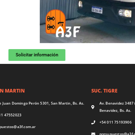
Solicitar información
AN MARTIN
SUC. TIGRE
te Juan Domingo Perón 5301, San Martin, Bs. As.
Av. Benavidez 3487 
Benavidez, Bs. As.
11 47552023
+54 011 75193906
puestos@a3f.com.ar
presupuestos@a3f.