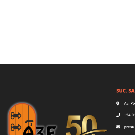
SUC. S
Av. P
+54 0
presu