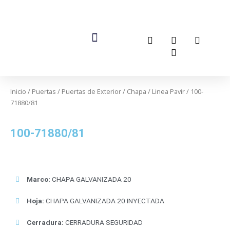
Ir
al
I
F
Y
T
contenido
n
a
o
i
s
c
u
k
t
e
t
t
a
b
u
o
g
o
b
k
r
o
e
a
k
Inicio
/
Puertas
/
Puertas de Exterior
/
Chapa
/
m
Linea Pavir
-
/ 100-
f
71880/81
100-71880/81
Marco:
CHAPA GALVANIZADA 20
Hoja:
CHAPA GALVANIZADA 20 INYECTADA
Cerradura:
CERRADURA SEGURIDAD