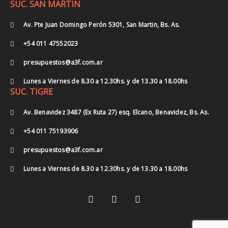
SUC. SAN MARTIN
Av. Pte Juan Domingo Perón 5301, San Martin, Bs. As.
+54 011 47552023
presupuestos@a3f.com.ar
Lunes a Viernes de 8.30 a 12.30hs. y de 13.30 a 18.00hs
SUC. TIGRE
Av. Benavidez 3487 (Ex Ruta 27) esq. Elcano, Benavidez, Bs. As.
+54 011 75193906
presupuestos@a3f.com.ar
Lunes a Viernes de 8.30 a 12.30hs. y de 13.30 a 18.00hs
I
F
Y
n
a
o
s
c
u
t
e
t
a
b
u
g
o
b