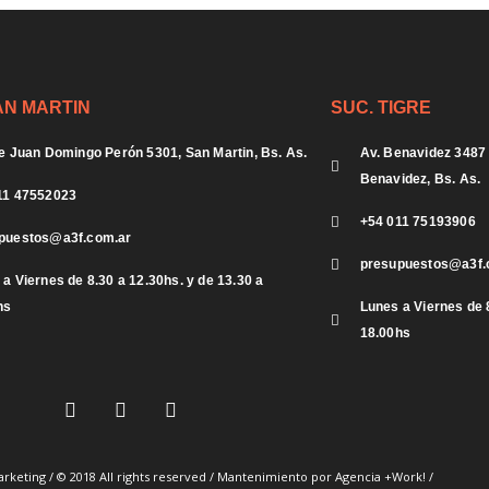
AN MARTIN
SUC. TIGRE
te Juan Domingo Perón 5301, San Martin, Bs. As.
Av. Benavidez 3487 
Benavidez, Bs. As.
11 47552023
+54 011 75193906
puestos@a3f.com.ar
presupuestos@a3f.
a Viernes de 8.30 a 12.30hs. y de 13.30 a
hs
Lunes a Viernes de 8
18.00hs
I
F
Y
n
a
o
s
c
u
t
e
t
arketing
/ © 2018 All rights reserved / Mantenimiento por
Agencia +Work!
/
a
b
u