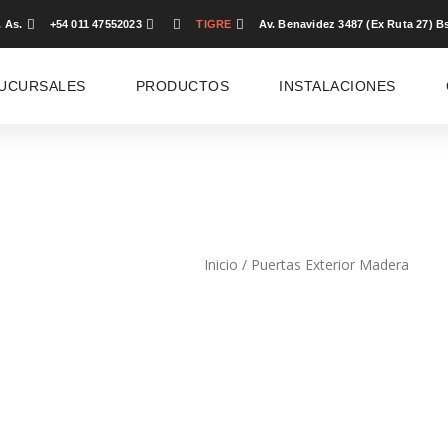
. As.
+54 011 47552023
TIGRE
Av. Benavidez 3487 (Ex Ruta 27) Bs
UCURSALES
PRODUCTOS
INSTALACIONES
Inicio
/ Puertas Exterior Madera