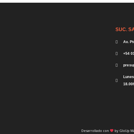
SUC. S
Av. P
+54 0
presu
Lunes 
18.00
Desarrollado con
by GloUp M