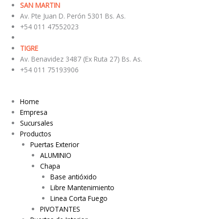
Ir
SAN MARTIN
al
Av. Pte Juan D. Perón 5301 Bs. As.
contenido
+54 011 47552023
TIGRE
Av. Benavidez 3487 (Ex Ruta 27) Bs. As.
+54 011 75193906
Home
Empresa
Sucursales
Productos
Puertas Exterior
ALUMINIO
Chapa
Base antióxido
Libre Mantenimiento
Linea Corta Fuego
PIVOTANTES